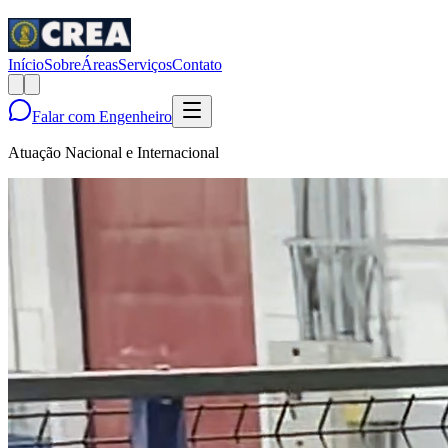
Início
Sobre
Áreas
Serviços
Contato
Falar com Engenheiro
Atuação Nacional e Internacional